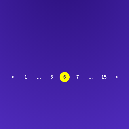
<
1
…
5
6
7
…
15
>